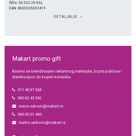
Šifra: 50.022.20-XXL
EAN: 8605025653419
DETALJNIJE
Makart promo gift
Bavimo se brendiranjem reklamnog materijala, biznis poklona i
distribucijom do krajnih korisnika.
011 40 37 563
060 62 43 362
vesna.vukovic@makart.rs
060 05 01 460
marko.rankovic@makart.rs