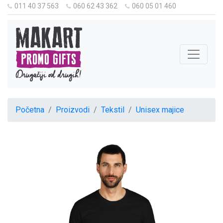
011 40 37 563
060 62 43 362
060 05 01 460
Početna
Proizvodi
Tekstil
Unisex majice