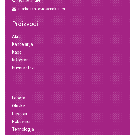
060 05 01 460
marko.rankovic@makart.rs
Proizvodi
Alati
Kancelarija
Kape
Kišobrani
Kućni setovi
Lepota
Olovke
Privesci
Rokovnici
Tehnologija