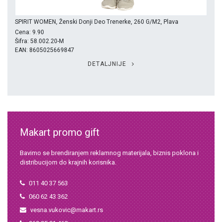
SPIRIT WOMEN, Ženski Donji Deo Trenerke, 260 G/m2, Plava
Cena: 9.90
Šifra: 58.002.20-M
EAN: 8605025669847
DETALJNIJE
Makart promo gift
Bavimo se brendiranjem reklamnog materijala, biznis poklona i
distribucijom do krajnih korisnika.
011 40 37 563
060 62 43 362
vesna.vukovic@makart.rs