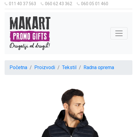
011 40 37 563
060 62 43 362
060 05 01 460
Početna
Proizvodi
Tekstil
Radna oprema