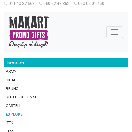
011 40 37 563
060 62 43 362
060 05 01 460
Brendovi
ARMY
BICAP
BRUNO
BULLET JOURNAL
CASTELLI
EXPLODE
ITEK
LMA