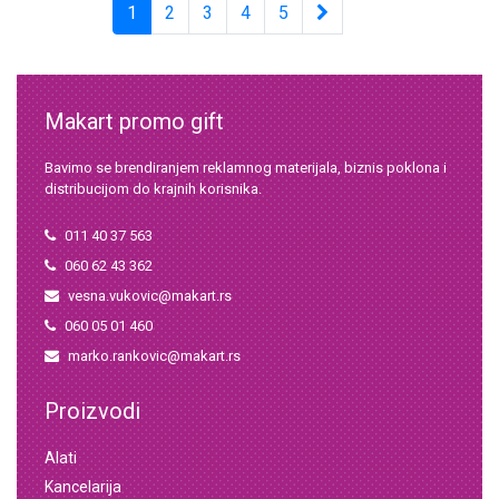
1
2
3
4
5
Makart promo gift
Bavimo se brendiranjem reklamnog materijala, biznis poklona i
distribucijom do krajnih korisnika.
011 40 37 563
060 62 43 362
vesna.vukovic@makart.rs
060 05 01 460
marko.rankovic@makart.rs
Proizvodi
Alati
Kancelarija